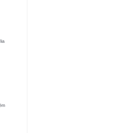
lia
lém