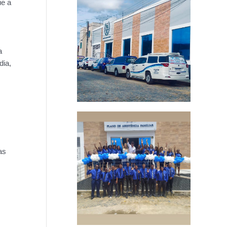
ue a
a
dia,
as