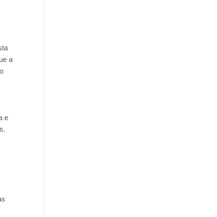
sta
ue a
do
a e
s.
as