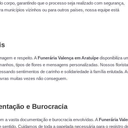
do corpo, garantindo que o processo seja realizado com segurança,
ra municípios vizinhos ou para outros países, nossa equipe está
is
nagem e respeito. A
Funerária Valença em Aratuípe
disponibiliza u
manhos, tipos de flores e mensagens personalizadas. Nossos florist
ssando sentimentos de carinho e solidariedade à família enlutada. A
lavras muitas vezes não conseguem.
ntação e Burocracia
om a vasta documentação e burocracia envolvidas. A
Funerária Val
 sentido. Cuidamos de toda a papelada necessária para o registro d