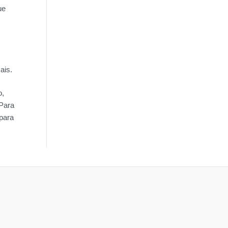
ue
ais.
o,
 Para
para