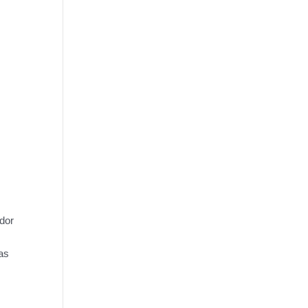
dor
as
m