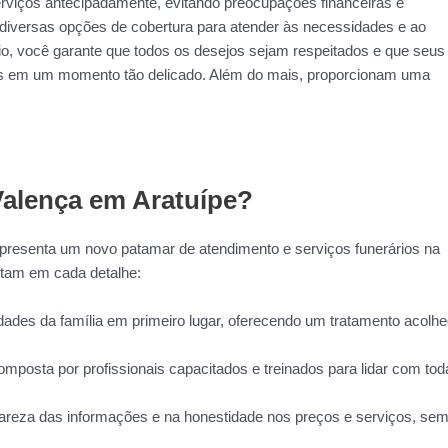
erviços antecipadamente, evitando preocupações financeiras e
m diversas opções de cobertura para atender às necessidades e ao
rio, você garante que todos os desejos sejam respeitados e que seus
os em um momento tão delicado. Além do mais, proporcionam uma
Valença em Aratuípe?
epresenta um novo patamar de atendimento e serviços funerários na
tam em cada detalhe:
des da família em primeiro lugar, oferecendo um tratamento acolhe
mposta por profissionais capacitados e treinados para lidar com tod
areza das informações e na honestidade nos preços e serviços, se