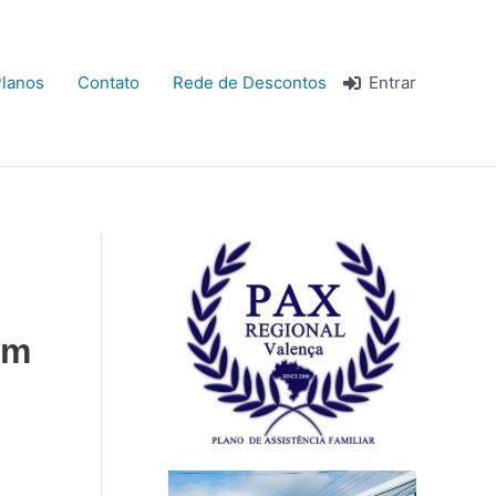
lanos
Contato
Rede de Descontos
Entrar
om