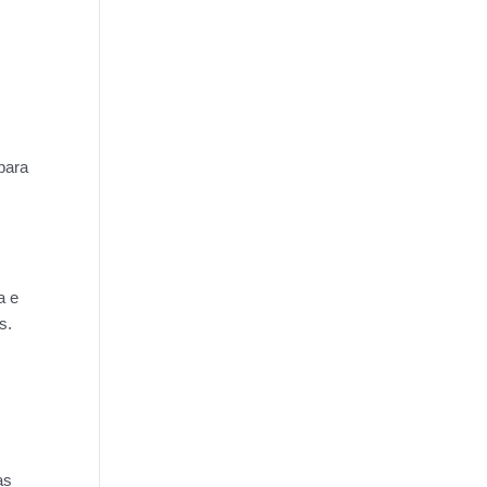
para
a e
s.
as