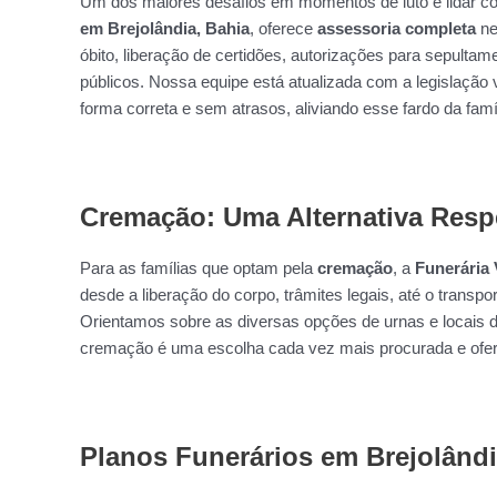
Um dos maiores desafios em momentos de luto é lidar c
em Brejolândia, Bahia
, oferece
assessoria completa
ne
óbito, liberação de certidões, autorizações para sepulta
públicos. Nossa equipe está atualizada com a legislação 
forma correta e sem atrasos, aliviando esse fardo da famíl
Cremação: Uma Alternativa Resp
Para as famílias que optam pela
cremação
, a
Funerária 
desde a liberação do corpo, trâmites legais, até o transpo
Orientamos sobre as diversas opções de urnas e locais d
cremação é uma escolha cada vez mais procurada e ofer
Planos Funerários em Brejolândi