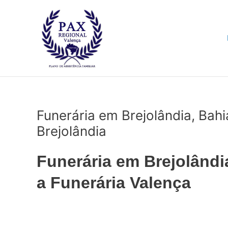
Ir
para
o
conteúdo
Funerária em Brejolândia, Bah
Brejolândia
Funerária em Brejolândi
a Funerária Valença