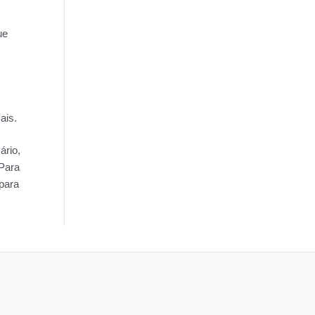
ue
ais.
ário,
 Para
para