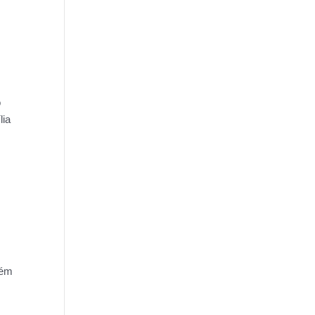
o
lia
lém