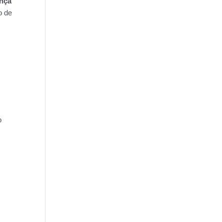
ença
o de
o