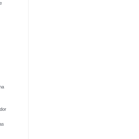
e
na
dor
as
m