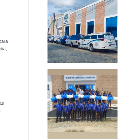
para
dia,
das
r