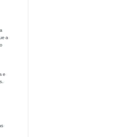
ta
ue a
do
a e
s.
as