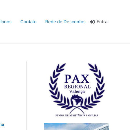
lanos
Contato
Rede de Descontos
Entrar
ia