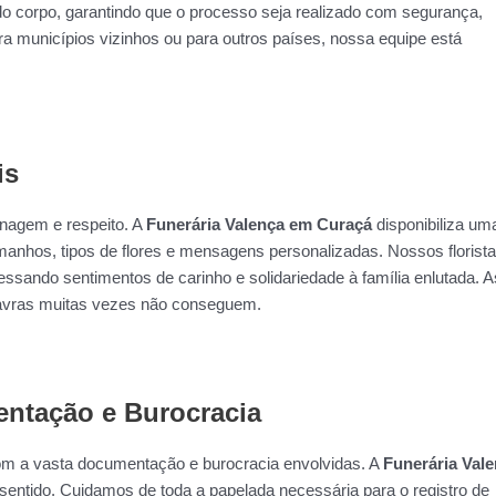
do corpo, garantindo que o processo seja realizado com segurança,
ra municípios vizinhos ou para outros países, nossa equipe está
is
nagem e respeito. A
Funerária Valença em Curaçá
disponibiliza um
manhos, tipos de flores e mensagens personalizadas. Nossos florist
ssando sentimentos de carinho e solidariedade à família enlutada. A
lavras muitas vezes não conseguem.
ntação e Burocracia
om a vasta documentação e burocracia envolvidas. A
Funerária Val
entido. Cuidamos de toda a papelada necessária para o registro de