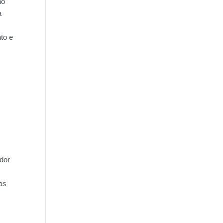
no
a
to e
dor
as
m