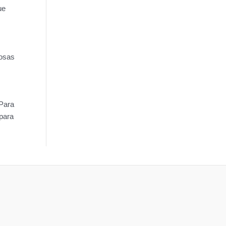
ue
iosas
 Para
para