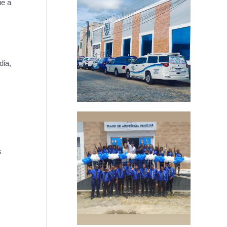
ue a
dia,
s