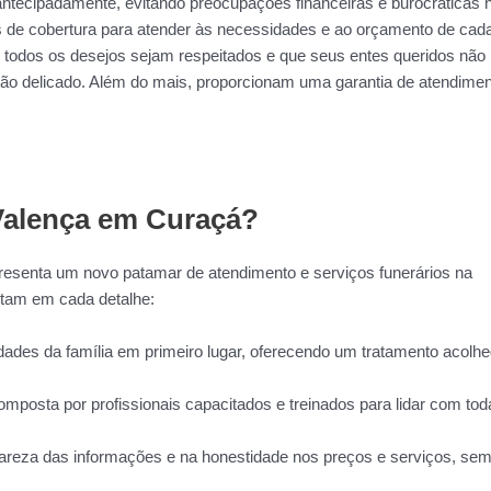
antecipadamente, evitando preocupações financeiras e burocráticas 
s de cobertura para atender às necessidades e ao orçamento de cad
ue todos os desejos sejam respeitados e que seus entes queridos não
 delicado. Além do mais, proporcionam uma garantia de atendimen
 Valença em Curaçá?
presenta um novo patamar de atendimento e serviços funerários na
tam em cada detalhe:
des da família em primeiro lugar, oferecendo um tratamento acolhe
mposta por profissionais capacitados e treinados para lidar com tod
areza das informações e na honestidade nos preços e serviços, se