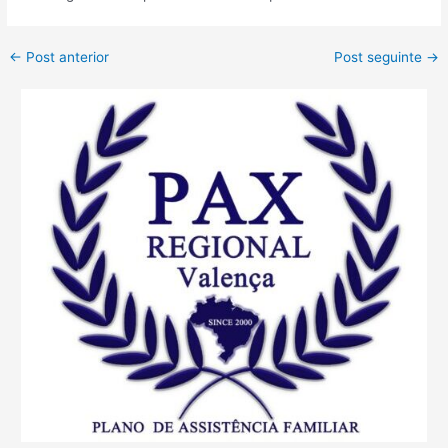
←
Post anterior
Post seguinte
→