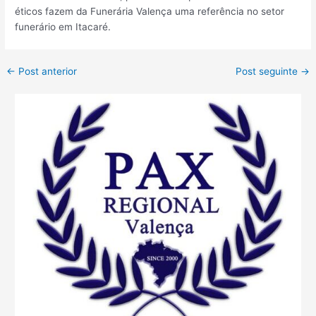
éticos fazem da Funerária Valença uma referência no setor
funerário em Itacaré.
←
Post anterior
Post seguinte
→