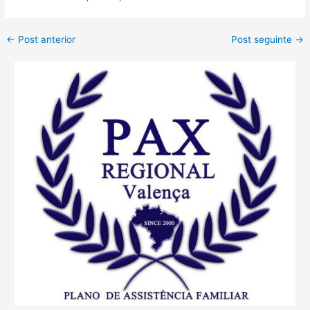
←
Post anterior
Post seguinte
→