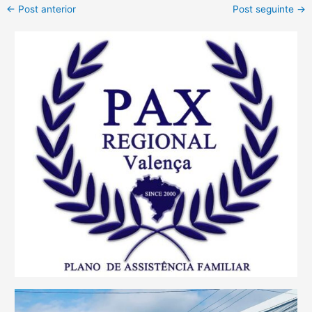
←
Post anterior
Post seguinte
→