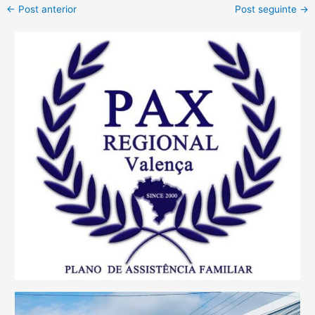
←
Post anterior
Post seguinte
→