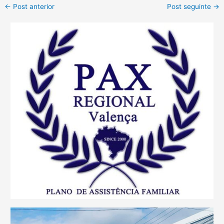
←
Post anterior
Post seguinte
→