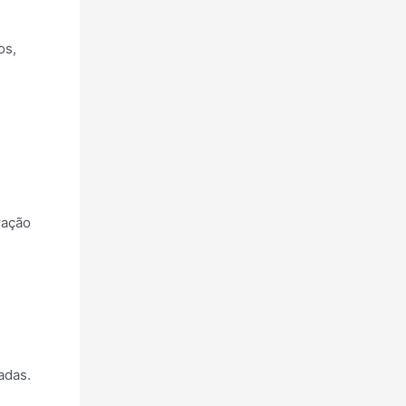
os,
ração
adas.