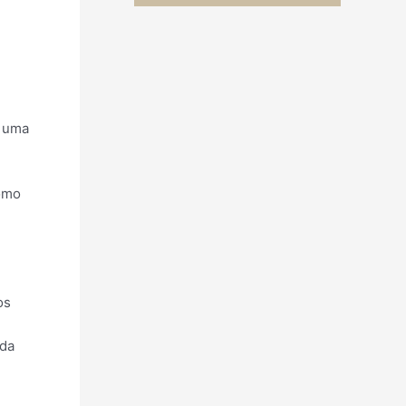
, uma
como
os
 da