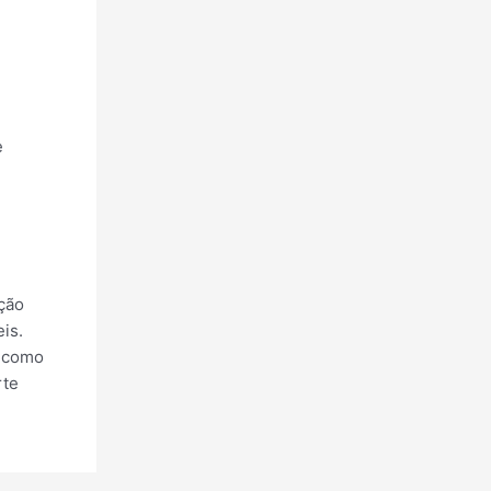
e
ção
is.
a como
rte