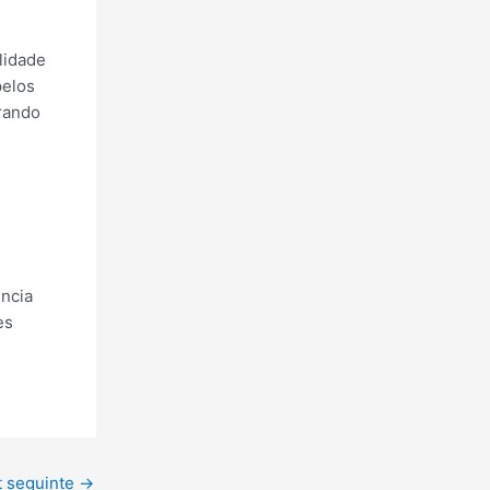
lidade
pelos
trando
ncia
es
t seguinte
→