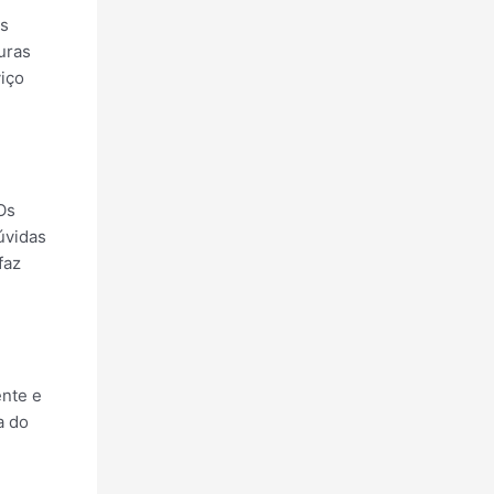
as
uras
iço
Os
úvidas
faz
ente e
a do