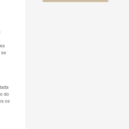
e
tes
 se
tada
co do
os os